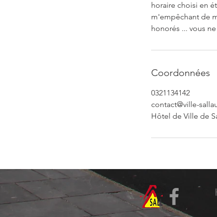
horaire choisi en é
m'empêchant de me
honorés ... vous ne 
Coordonnées
0321134142
contact@ville-salla
Hôtel de Ville de S