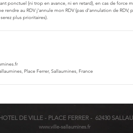
tant ponctuel (ni trop en avance, ni en retard), en cas de force 
 rendre au RDV j'annule mon RDV (pas d'annulation de RDV, p
serez plus prioritaires).
umines.fr
allaumines, Place Ferrer, Sallaumines, France
HOTEL DE VILLE - PLACE FERRER - 62430 SALLA
www.ville-sallaumines.fr