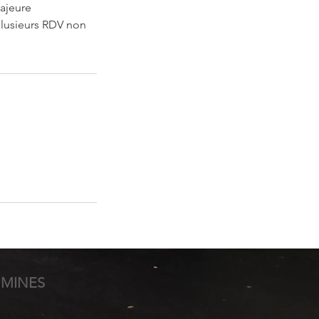
majeure
lusieurs RDV non
UMINES