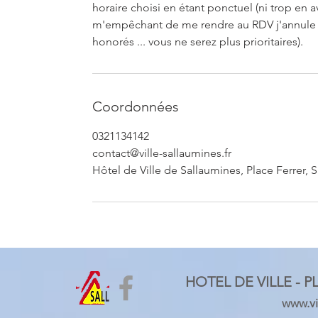
horaire choisi en étant ponctuel (ni trop en a
m'empêchant de me rendre au RDV j'annule 
honorés ... vous ne serez plus prioritaires).
Coordonnées
0321134142
contact@ville-sallaumines.fr
Hôtel de Ville de Sallaumines, Place Ferrer, 
HOTEL DE VILLE - P
www.vil