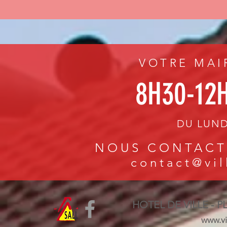
VOTRE MAI
8H30-12
DU LUND
NOUS CONTACTE
contact@vil
HOTEL DE VILLE - P
www.vil