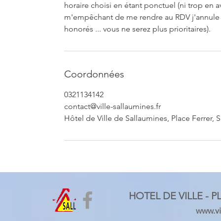
horaire choisi en étant ponctuel (ni trop en a
m'empêchant de me rendre au RDV j'annule 
honorés ... vous ne serez plus prioritaires).
Coordonnées
0321134142
contact@ville-sallaumines.fr
Hôtel de Ville de Sallaumines, Place Ferrer, 
HOTEL DE VILLE - P
www.vil