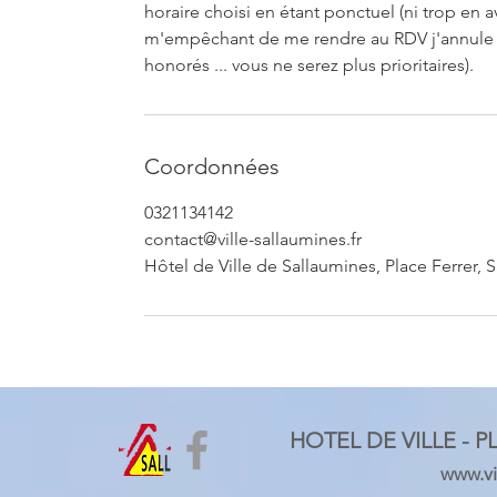
horaire choisi en étant ponctuel (ni trop en a
m'empêchant de me rendre au RDV j'annule 
honorés ... vous ne serez plus prioritaires).
Coordonnées
0321134142
contact@ville-sallaumines.fr
Hôtel de Ville de Sallaumines, Place Ferrer, 
HOTEL DE VILLE - P
www.vil